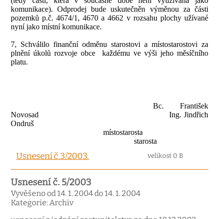
(tedy části, která v současné době není využívána jako
komunikace). Odprodej bude uskutečněn výměnou za části
pozemků p.č. 4674/1, 4670 a 4662 v rozsahu plochy užívané
nyní jako místní komunikace.
7, Schválilo finanční odměnu starostovi a místostarostovi za
plnění úkolů rozvoje obce
každému ve výši jeho měsíčního
platu.
Bc. František
Novosad
Ing. Jindřich
Ondruš
místostarosta
starosta
Usnesení č.3/2003.
velikost 0 B
Usnesení č. 5/2003
Vyvěšeno od 14. 1. 2004 do 14. 1. 2004
Kategorie: Archiv