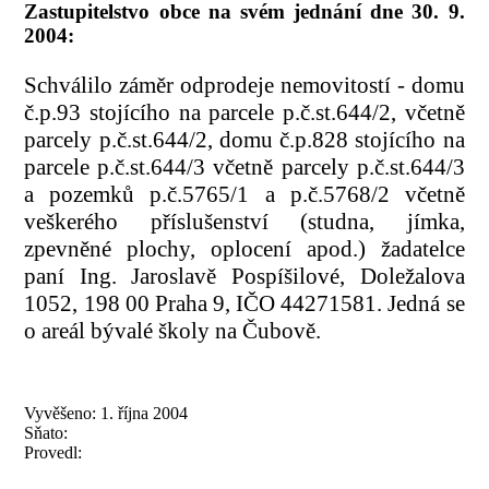
Zastupitelstvo obce na svém jednání dne 30. 9.
2004:
Schválilo záměr odprodeje nemovitostí - domu
č.p.93 stojícího na parcele p.č.st.644/2, včetně
parcely p.č.st.644/2, domu č.p.828 stojícího na
parcele p.č.st.644/3 včetně parcely p.č.st.644/3
a pozemků p.č.5765/1 a p.č.5768/2 včetně
veškerého příslušenství (studna, jímka,
zpevněné plochy, oplocení apod.) žadatelce
paní Ing. Jaroslavě Pospíšilové, Doležalova
1052, 198 00 Praha 9, IČO 44271581. Jedná se
o areál bývalé školy na Čubově.
Vyvěšeno: 1. října 2004
Sňato:
Provedl: