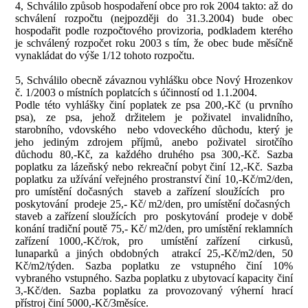
4, Schválilo způsob hospodaření obce pro rok 2004 takto: až do
schválení rozpočtu (nejpozději do 31.3.2004) bude obec
hospodařit podle rozpočtového provizoria, podkladem kterého
je schválený rozpočet roku 2003 s tím, že obec bude měsíčně
vynakládat do výše 1/12 tohoto rozpočtu.
5, Schválilo obecně závaznou vyhlášku obce Nový Hrozenkov
č. 1/2003 o místních poplatcích s účinností od 1.1.2004.
Podle této vyhlášky činí poplatek ze psa 200,-Kč (u prvního
psa), ze
psa, jehož držitelem je poživatel invalidního,
starobního, vdovského
nebo vdoveckého důchodu, který je
jeho jediným zdrojem příjmů, anebo poživatel sirotčího
důchodu 80,-Kč, za každého druhého psa 300,-Kč. Sazba
poplatku za lázeňský nebo rekreační pobyt činí 12,-Kč. Sazba
poplatku za užívání veřejného prostranství činí 10,-Kč/m2/den,
pro
umístění dočasných
staveb a zařízení sloužících
pro
poskytování
prodeje 25,- Kč/ m2/den, pro umístění dočasných
staveb a zařízení sloužících
pro
poskytování
prodeje
v době
konání tradiční poutě 75,- Kč/ m2/den, pro umístění reklamních
zařízení 1000,-Kč/rok, pro
umístění zařízení
cirkusů,
lunaparků a jiných obdobných
atrakcí 25,-Kč/m2/den, 50
Kč/m2/týden.
Sazba poplatku ze vstupného činí 10%
vybraného vstupného. Sazba poplatku z ubytovací kapacity činí
3,-Kč/den. Sazba poplatku za provozovaný výherní hrací
přístroj činí 5000,-Kč/3měsíce.