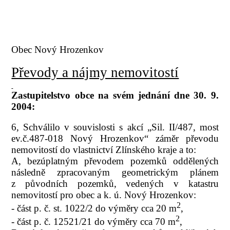
Obec Nový Hrozenkov
Převody a nájmy nemovitostí
Zastupitelstvo obce na svém jednání dne 30. 9.
2004:
6, Schválilo v souvislosti s akcí „Sil. II/487, most
ev.č.487-018 Nový Hrozenkov“ záměr převodu
nemovitostí do vlastnictví Zlínského kraje a to:
A, bezúplatným převodem pozemků oddělených
následně zpracovaným geometrickým plánem
z původních pozemků, vedených v katastru
nemovitostí pro obec a k. ú. Nový Hrozenkov:
2
- část p. č. st. 1022/2 do výměry cca 20 m
,
2
- část p. č. 12521/21 do výměry cca 70 m
,