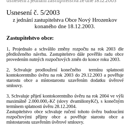
usnesení z jednání zastupitelstva ze dne 18.12.2003
Usnesení č. 5/2003
z jednání zastupitelstva Obce Nový Hrozenkov
konaného dne 18.12.2003.
Zastupitelstvo obce:
1, Projednalo a schválilo změny rozpočtu na rok 2003 dle
předloženého návrhu. Zastupitelstvo dále pověřilo radu obce
provedením nutných rozpočtových změn do konce roku 2003.
2, Schvaluje prodloužení konečného
termínu splatnosti
kontokorentního úvěru na rok 2003 do 29.12.2003 a pověřuje
starostu obce a místostarostu uzavřením dodatku úvěrové
smlouvy.
3, Schvaluje přijetí kontokorentního úvěru na rok 2004 ve výši
maximálně 2.000.000,-Kč (slovy dvamilionyKč), s konečným
termínem splatnosti úvěru 28.12.2004.
Zastupitelstvo obce schvaluje ručení tohoto úvěru budoucími
rozpočtovými příjmy obce a pověřuje starostu obce a
místostarostu uzavřením úvěrové smlouvy.