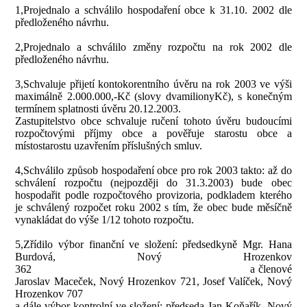
1,Projednalo a schválilo hospodaření obce k 31.10. 2002 dle
předloženého návrhu.
2,Projednalo a schválilo změny rozpočtu na rok 2002 dle
předloženého návrhu.
3,Schvaluje přijetí kontokorentního úvěru na rok 2003 ve výši
maximálně 2.000.000,-Kč (slovy dvamilionyKč), s konečným
termínem splatnosti úvěru 20.12.2003.
Zastupitelstvo obce schvaluje ručení tohoto úvěru budoucími
rozpočtovými příjmy obce a pověřuje starostu obce a
místostarostu uzavřením příslušných smluv.
4,Schválilo způsob hospodaření obce pro rok 2003 takto: až do
schválení rozpočtu (nejpozději do 31.3.2003) bude obec
hospodařit podle rozpočtového provizoria, podkladem kterého
je schválený rozpočet roku 2002 s tím, že obec bude měsíčně
vynakládat do výše 1/12 tohoto rozpočtu.
5,
Zřídilo výbor finanční ve složení: předsedkyně Mgr. Hana
Burdová, Nový Hrozenkov
362
a členové
Jaroslav Maceček, Nový Hrozenkov 721, Josef Valíček, Nový
Hrozenkov 707
a dále výbor kontrolní ve složení: předseda Jan Koňařík, Nový