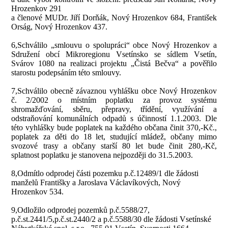
Hrozenkov 291
a členové MUDr. Jiří Dorňák, Nový Hrozenkov 684, František
Orság, Nový Hrozenkov 437.
6,Schválilo „smlouvu o spolupráci“ obce Nový Hrozenkov a
Sdružení obcí Mikroregionu Vsetínsko se sídlem Vsetín,
Svárov 1080 na realizaci projektu „Čistá Bečva“ a pověřilo
starostu podepsáním této smlouvy.
7,Schválilo obecně závaznou vyhlášku obce Nový Hrozenkov
č. 2/2002 o místním poplatku za provoz systému
shromažďování, sběru, přepravy, třídění, využívání a
odstraňování komunálních odpadů s účinností 1.1.2003. Dle
této vyhlášky bude poplatek na každého občana činit 370,-Kč.,
poplatek za děti do 18 let, studující mládež, občany mimo
svozové trasy a občany starší 80 let bude činit 280,-Kč,
splatnost poplatku je stanovena nejpozději do 31.5.2003.
8,Odmítlo odprodej části pozemku p.č.12489/1 dle žádosti
manželů Františky a Jaroslava Václavíkových, Nový
Hrozenkov 534.
9,Odložilo odprodej pozemků p.č.5588/27,
p.č.st.2441/5,p.č.st.2440/2 a p.č.5588/30 dle žádosti Vsetínské