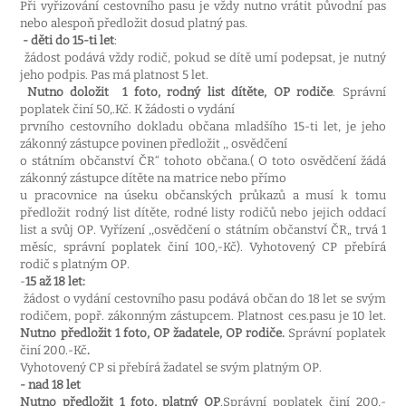
Při vyřizování cestovního pasu je vždy nutno vrátit původní pas
nebo alespoň předložit dosud platný pas.
- děti do 15-ti let
:
žádost podává vždy rodič, pokud se dítě umí podepsat, je nutný
jeho podpis. Pas má platnost 5 let.
Nutno doložit
1 foto, rodný list dítěte, OP rodiče
. Správní
poplatek činí 50,.Kč. K žádosti o vydání
prvního cestovního dokladu občana mladšího 15-ti let, je jeho
zákonný zástupce povinen předložit ,, osvědčení
o státním občanství ČR“ tohoto občana.( O toto osvědčení žádá
zákonný zástupce dítěte na matrice nebo přímo
u pracovnice na úseku občanských průkazů a musí k tomu
předložit rodný list dítěte, rodné listy rodičů nebo jejich oddací
list a svůj OP. Vyřízení ,,osvědčení o státním občanství ČR„ trvá 1
měsíc, správní poplatek činí 100,-Kč). Vyhotovený CP přebírá
rodič s platným OP.
-
15 až 18 let:
žádost o vydání cestovního pasu podává občan do 18 let se svým
rodičem, popř. zákonným zástupcem. Platnost ces.pasu je 10 let.
Nutno předložit 1 foto, OP žadatele, OP rodiče.
Správní poplatek
činí 200.-Kč
.
Vyhotovený CP si přebírá žadatel se svým platným OP.
- nad 18 let
Nutno předložit 1 foto, platný OP
.Správní poplatek činí 200,-