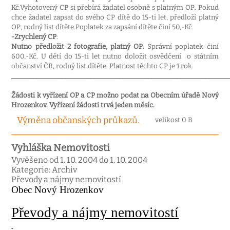
Kč.Vyhotovený CP si přebírá žadatel osobně s platným OP. Pokud
chce žadatel zapsat do svého CP dítě do 15-ti let, předloží platný
OP, rodný list dítěte.Poplatek za zapsání dítěte činí 50,-Kč.
-Zrychlený CP
:
Nutno předložit 2 fotografie, platný OP
. Správní poplatek činí
600,-Kč. U dětí do 15-ti let nutno doložit osvědčení
o státním
občanství ČR, rodný list dítěte. Platnost těchto CP je 1 rok.
____________________________________________________________
Žádosti k vyřízení OP a CP možno podat na Obecním úřadě Nový
Hrozenkov. Vyřízení žádosti trvá jeden
měsíc.
Výměna občanských průkazů.
velikost 0 B
Vyhláška Nemovitosti
Vyvěšeno od 1. 10. 2004 do 1. 10. 2004
Kategorie: Archiv
Převody a nájmy nemovitostí
Obec Nový Hrozenkov
Převody a nájmy nemovitostí