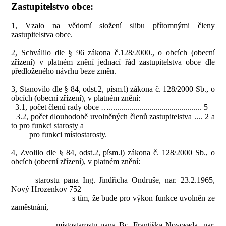
Zastupitelstvo obce:
1, Vzalo na vědomí složení slibu přítomnými členy
zastupitelstva obce.
2, Schválilo dle § 96 zákona č.128/2000., o obcích (obecní
zřízení) v platném znění jednací řád zastupitelstva obce dle
předloženého návrhu beze změn.
3, Stanovilo dle § 84, odst.2, písm.l) zákona č. 128/2000 Sb., o
obcích (obecní zřízení), v platném znění:
3.1, počet členů rady obce ….............................................. 5
3.2, počet dlouhodobě uvolněných členů zastupitelstva .... 2 a
to pro funkci starosty a
pro funkci místostarosty.
4, Zvolilo dle § 84, odst.2, písm.l) zákona č. 128/2000 Sb., o
obcích (obecní zřízení), v platném znění:
starostu pana Ing. Jindřicha Ondruše, nar. 23.2.1965,
Nový Hrozenkov 752
s tím, že bude pro výkon funkce uvolněn ze
zaměstnání,
místostarostu pana Bc. Františka Novosada, nar.