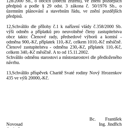
128/2000 Sb., o obcích (obecní zřízení), ve znění pozdějších
předpisů a podle § 29 odst. 3 zákona č. 50/1976 Sb., o
územním plánování a stavebním řádu, ve znění pozdějších
předpisů.
12,Schválilo dle přílohy č.1 k nařízení vlády č.358/2000 Sb.
výši odměn a příplatků pro neuvolněné členy zastupitelstva
obce takto: Členové rady, předsedové výborů a komisí -
odměna 900,-Kč, příplatek 110,-Kč, celkem 1010,-Kč měsíčně.
Členové zastupitelstva - odměna 230,-Kč, příplatek 110,-Kč,
celkem 340,-Kč měsíčně. A to od 15.11.2002.
Schválilo odměnu starostovi a místostarostovi dle předloženého
návrhu.
13,Schválilo příspěvek
Charitě Svaté rodiny Nový Hrozenkov
435 ve výši 20000,-Kč.
Bc. František
Novosad
Ing. Jindřich