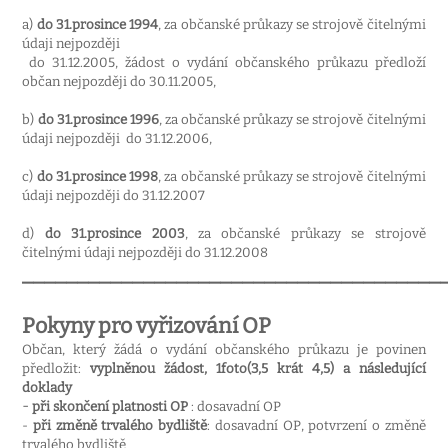
a)
do 31.prosince 1994
, za občanské průkazy se strojově čitelnými
údaji nejpozději
do 31.12.2005, žádost o vydání občanského průkazu předloží
občan nejpozději do 30.11.2005,
b)
do 31.prosince 1996
, za občanské průkazy se strojově čitelnými
údaji nejpozději
do 31.12.2006,
c)
do 31.prosince 1998
, za občanské průkazy se strojově čitelnými
údaji nejpozději do 31.12.2007
d)
do 31.prosince 2003
, za občanské průkazy se strojově
čitelnými údaji nejpozději do 31.12.2008
______________________________________
Pokyny pro vyřizování OP
Občan, který žádá o vydání občanského průkazu je povinen
předložit:
vyplněnou žádost, 1foto(3,5 krát 4,5) a následující
doklady
-
při skončení platnosti OP
: dosavadní OP
-
při změně trvalého bydliště
: dosavadní OP, potvrzení o změně
trvalého bydliště