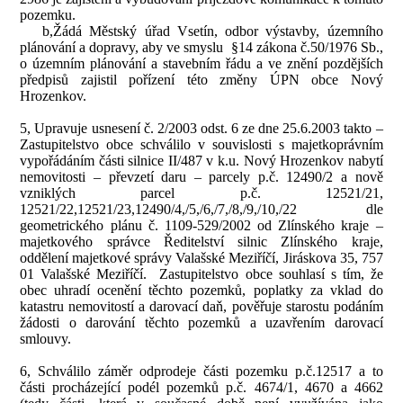
pozemku.
b,Žádá Městský úřad Vsetín, odbor výstavby, územního
plánování a dopravy, aby ve smyslu
§14 zákona č.50/1976 Sb.,
o územním plánování a stavebním řádu a ve znění pozdějších
předpisů zajistil pořízení této změny ÚPN obce Nový
Hrozenkov.
5, Upravuje usnesení č. 2/2003 odst. 6 ze dne 25.6.2003 takto –
Zastupitelstvo obce schválilo v souvislosti s majetkoprávním
vypořádáním části silnice II/487 v k.u. Nový Hrozenkov nabytí
nemovitosti – převzetí daru – parcely p.č. 12490/2 a nově
vzniklých parcel p.č. 12521/21,
12521/22,12521/23,12490/4,/5,/6,/7,/8,/9,/10,/22 dle
geometrického plánu č. 1109-529/2002 od Zlínského kraje –
majetkového správce Ředitelství silnic Zlínského kraje,
oddělení majetkové správy Valašské Meziříčí, Jiráskova 35, 757
01 Valašské Meziříčí.
Zastupitelstvo obce souhlasí s tím, že
obec uhradí ocenění těchto pozemků, poplatky za vklad do
katastru nemovitostí a darovací daň, pověřuje starostu podáním
žádosti o darování těchto pozemků a uzavřením darovací
smlouvy.
6, Schválilo záměr odprodeje části pozemku p.č.12517 a to
části procházející podél pozemků p.č. 4674/1, 4670 a 4662