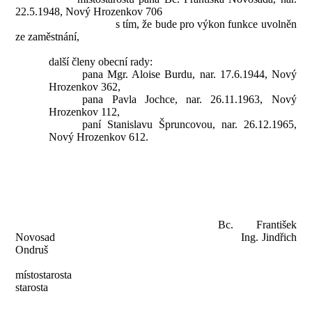
22.5.1948, Nový Hrozenkov 706
s tím, že bude pro výkon funkce uvolněn
ze zaměstnání,
další členy obecní rady:
pana Mgr. Aloise Burdu, nar. 17.6.1944, Nový
Hrozenkov 362,
pana Pavla Jochce, nar. 26.11.1963, Nový
Hrozenkov 112,
paní Stanislavu Špruncovou, nar. 26.12.1965,
Nový Hrozenkov 612.
Bc. František
Novosad
Ing. Jindřich
Ondruš
místostarosta
starosta