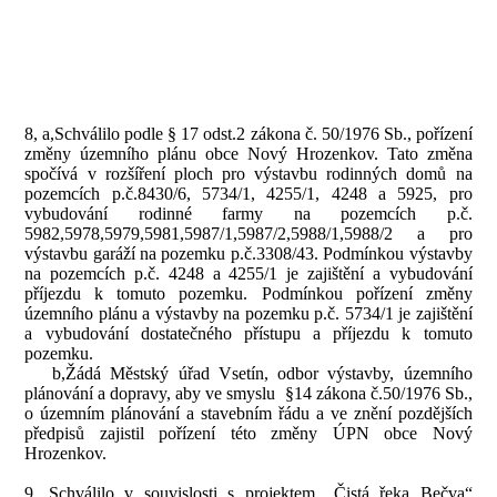
8, a,Schválilo podle § 17 odst.2 zákona č. 50/1976 Sb., pořízení
změny územního plánu obce Nový Hrozenkov. Tato změna
spočívá v rozšíření ploch pro výstavbu rodinných domů na
pozemcích p.č.8430/6, 5734/1, 4255/1, 4248 a 5925, pro
vybudování rodinné farmy na pozemcích p.č.
5982,5978,5979,5981,5987/1,5987/2,5988/1,5988/2 a pro
výstavbu garáží na pozemku p.č.3308/43. Podmínkou výstavby
na pozemcích p.č. 4248 a 4255/1 je zajištění a vybudování
příjezdu k tomuto pozemku. Podmínkou pořízení změny
územního plánu a výstavby na pozemku p.č. 5734/1 je zajištění
a vybudování dostatečného přístupu a příjezdu k tomuto
pozemku.
b,Žádá Městský úřad Vsetín, odbor výstavby, územního
plánování a dopravy, aby ve smyslu
§14 zákona č.50/1976 Sb.,
o územním plánování a stavebním řádu a ve znění pozdějších
předpisů zajistil pořízení této změny ÚPN obce Nový
Hrozenkov.
9, Schválilo v souvislosti s projektem „Čistá řeka Bečva“