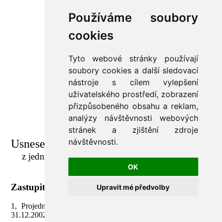
Používáme soubory
cookies
Tyto webové stránky používají
soubory cookies a další sledovací
nástroje s cílem vylepšení
uživatelského prostředí, zobrazení
přizpůsobeného obsahu a reklam,
analýzy návštěvnosti webových
stránek a zjištění zdroje
návštěvnosti.
Usnesení č. 1/2003
z jednání zastupitelstva Obce Nový Hrozenkov
konaného dne 25.3.2003.
OK
Zastupitelstvo obce:
Upravit mé předvolby
1, Projednalo a schválilo hospodaření obce za rok 2002 (k
31.12.2002) dle předloženého návrhu.