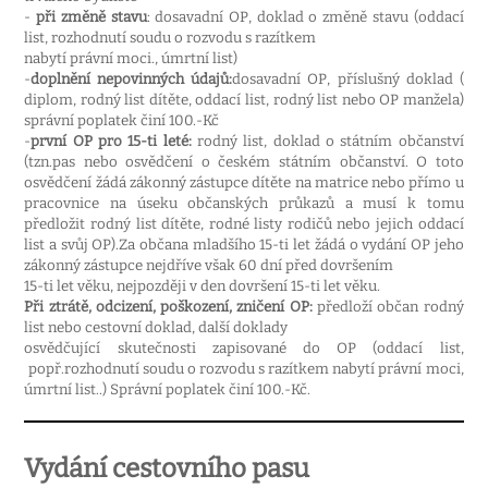
-
při změně stavu
: dosavadní OP, doklad o změně stavu (oddací
list, rozhodnutí soudu o rozvodu s razítkem
nabytí právní moci., úmrtní list)
-
doplnění nepovinných údajů:
dosavadní OP, příslušný doklad (
diplom, rodný list dítěte, oddací list, rodný list nebo OP manžela)
správní poplatek činí 100.-Kč
-
první OP pro 15-ti leté:
rodný list, doklad o státním občanství
(tzn.pas nebo osvědčení o českém státním občanství. O toto
osvědčení žádá zákonný zástupce dítěte na matrice nebo přímo u
pracovnice na úseku občanských průkazů a musí k tomu
předložit rodný list dítěte, rodné listy rodičů nebo jejich oddací
list a svůj OP).Za občana mladšího 15-ti let žádá o vydání OP jeho
zákonný zástupce nejdříve však 60 dní před dovršením
15-ti let věku, nejpozději v den dovršení 15-ti let věku.
Při ztrátě, odcizení, poškození, zničení OP:
předloží občan rodný
list nebo cestovní doklad, další doklady
osvědčující skutečnosti zapisované do OP (oddací list,
popř.rozhodnutí soudu o rozvodu s razítkem nabytí právní moci,
úmrtní list..) Správní poplatek činí 100.-Kč.
Vydání cestovního pasu