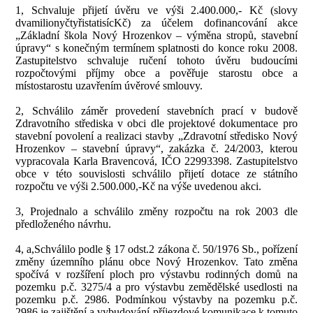
1, Schvaluje přijetí úvěru ve výši 2.400.000,- Kč (slovy
dvamilionyčtyřistatisícKč) za účelem dofinancování akce
„Základní škola Nový Hrozenkov – výměna stropů, stavební
úpravy“ s konečným termínem splatnosti do konce roku 2008.
Zastupitelstvo schvaluje ručení tohoto úvěru budoucími
rozpočtovými příjmy obce a pověřuje starostu obce a
místostarostu uzavřením úvěrové smlouvy.
2, Schválilo záměr provedení stavebních prací v budově
Zdravotního střediska v obci dle projektové dokumentace pro
stavební povolení a realizaci stavby „Zdravotní středisko Nový
Hrozenkov – stavební úpravy“, zakázka č. 24/2003, kterou
vypracovala Karla Bravencová, IČO 22993398. Zastupitelstvo
obce v této souvislosti schválilo přijetí dotace ze státního
rozpočtu ve výši 2.500.000,-Kč na výše uvedenou akci.
3, Projednalo a schválilo změny rozpočtu na rok 2003 dle
předloženého návrhu.
4, a,Schválilo podle § 17 odst.2 zákona č. 50/1976 Sb., pořízení
změny územního plánu obce Nový Hrozenkov. Tato změna
spočívá v rozšíření ploch pro výstavbu rodinných domů na
pozemku p.č. 3275/4 a pro výstavbu zemědělské usedlosti na
pozemku p.č. 2986. Podmínkou výstavby na pozemku p.č.
2986 je zajištění a vybudování příjezdové komunikace k tomuto