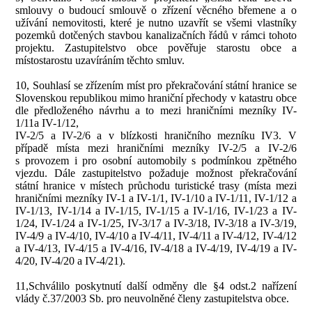
smlouvy o budoucí smlouvě o zřízení věcného břemene a o
užívání nemovitosti, které je nutno uzavřít se všemi vlastníky
pozemků dotčených stavbou kanalizačních řádů v rámci tohoto
projektu. Zastupitelstvo obce
pověřuje starostu obce a
místostarostu uzavíráním těchto smluv.
10, Souhlasí se zřízením míst pro překračování státní hranice se
Slovenskou republikou mimo hraniční přechody v katastru obce
dle předloženého návrhu a to mezi hraničními mezníky IV-
1/11a IV-1/12,
IV-2/5 a IV-2/6 a v blízkosti hraničního mezníku IV3. V
případě místa mezi hraničními mezníky IV-2/5 a IV-2/6
s provozem i pro osobní automobily s podmínkou zpětného
vjezdu. Dále zastupitelstvo požaduje možnost překračování
státní hranice v místech průchodu turistické trasy (místa mezi
hraničními mezníky IV-1 a IV-1/1, IV-1/10 a IV-1/11, IV-1/12 a
IV-1/13, IV-1/14 a IV-1/15, IV-1/15 a IV-1/16, IV-1/23 a IV-
1/24, IV-1/24 a IV-1/25, IV-3/17 a IV-3/18, IV-3/18 a IV-3/19,
IV-4/9 a IV-4/10, IV-4/10 a IV-4/11, IV-4/11 a IV-4/12, IV-4/12
a IV-4/13, IV-4/15 a IV-4/16, IV-4/18 a IV-4/19, IV-4/19 a IV-
4/20, IV-4/20 a IV-4/21).
11,Schválilo poskytnutí další odměny dle §4 odst.2 nařízení
vlády č.37/2003 Sb. pro neuvolněné členy zastupitelstva obce.