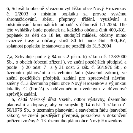
6, Schválilo obecně závaznou vyhlášku obce Nový Hrozenkov
č. 2/2003 o místním poplatku za provoz systému
shromažďování, sběru, přepravy, třídění, využívání a
odstraňování komunálních odpadů s účinností 1.1.2004. Dle
této vyhlášky bude poplatek na každého občana činit 400,-Kč.,
poplatek za děti do 18 let, studující mládež, občany mimo
svozové trasy a občany starší 80 let bude činit 300,-Kč,
splatnost poplatku je stanovena nejpozději do 31.5.2004.
7,a, Schvaluje podle § 84 odst.2 písm. b) zákona č. 128/2000
Sb., o obcích (obecní zřízení ), ve znění pozdějších předpisů a
podle
§ 20 odst. 7
a § 31 odst. 2 zák. č. 50/1976 Sb., o
územním plánování a stavebním řádu (stavební zákon), ve
znění pozdějších předpisů, zadání pro zpracování návrhu
změny č.13 územního plánu obce Nový Hrozenkov s výjimkou
lokality C (Portáš) s odůvodněním uvedeným v důvodové
zprávě k zadání.
b, Žádá Městský úřad Vsetín, odbor výstavby, územního
plánování a dopravy, aby ve smyslu § 14 odst. 1 zákona č.
50/1976 Sb., o územním plánování a stavebním řádu (stavební
zákon), ve znění
pozdějších předpisů, pokračoval v dokončení
pořízení změny č. 13
územního plánu obce Nový Hrozenkov.