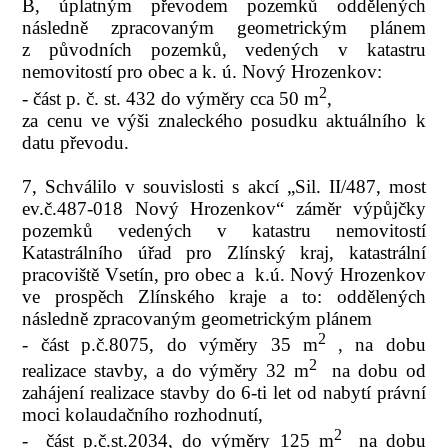
B, úplatným převodem pozemků oddělených
následně zpracovaným geometrickým plánem
z původních pozemků, vedených v katastru
nemovitostí pro obec a k. ú. Nový Hrozenkov:
2
- část p. č. st. 432 do výměry cca 50 m
,
za cenu ve výši znaleckého posudku aktuálního k
datu převodu.
7, Schválilo v souvislosti s akcí „Sil. II/487, most
ev.č.487-018 Nový Hrozenkov“ záměr výpůjčky
pozemků vedených v katastru nemovitostí
Katastrálního úřad pro Zlínský kraj, katastrální
pracoviště Vsetín, pro obec a
k.ú. Nový Hrozenkov
ve prospěch Zlínského kraje a to: oddělených
následně zpracovaným geometrickým plánem
2
- část p.č.8075, do výměry 35 m
, na dobu
2
realizace stavby, a do výměry 32 m
na dobu od
zahájení realizace stavby do 6-ti let od nabytí právní
moci kolaudačního rozhodnutí,
2
-
část p.č.st.2034, do výměry 125 m
na dobu