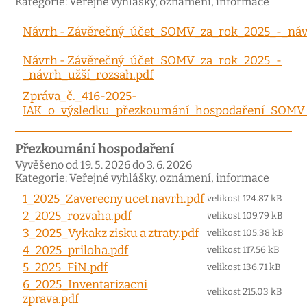
Kategorie: Veřejné vyhlášky, oznámení, informace
Návrh - Závěrečný_účet_SOMV_za_rok_2025_-_náv
Návrh - Závěrečný_účet_SOMV_za_rok_2025_-
_návrh_užší_rozsah.pdf
Zpráva_č._416-2025-
IAK_o_výsledku_přezkoumání_hospodaření_SOMV_
Přezkoumání hospodaření
Vyvěšeno od 19. 5. 2026 do 3. 6. 2026
Kategorie: Veřejné vyhlášky, oznámení, informace
1_2025_Zaverecny ucet navrh.pdf
velikost 124.87 kB
2_2025_rozvaha.pdf
velikost 109.79 kB
3_2025_Vykakz zisku a ztraty.pdf
velikost 105.38 kB
4_2025_priloha.pdf
velikost 117.56 kB
5_2025_FiN.pdf
velikost 136.71 kB
6_2025_Inventarizacni
velikost 215.03 kB
zprava.pdf