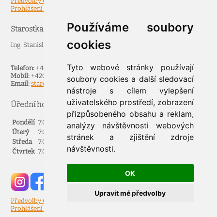
Předvolby Cookies
Prohlášení o přístupnosti
Používáme soubory
Starostka
cookies
Ing. Stanislava Špruncová
Tyto webové stránky používají
Telefon:
+420571451578
Mobil:
+420602511322
soubory cookies a další sledovací
Email:
starosta@novyhrozenkov.cz
nástroje s cílem vylepšení
uživatelského prostředí, zobrazení
Úřední hodiny
přizpůsobeného obsahu a reklam,
Pondělí
7:00 - 11:30
12:00 - 17:00
analýzy návštěvnosti webových
Úterý
7:00 - 11:30
12:00 - 15:00
stránek a zjištění zdroje
Středa
7:00 - 11:30
12:00 - 17:00
návštěvnosti.
Čtvrtek
7:00 - 11:30
12:00 - 15:00
OK
Upravit mé předvolby
Předvolby Cookies
Prohlášení o přístupnosti