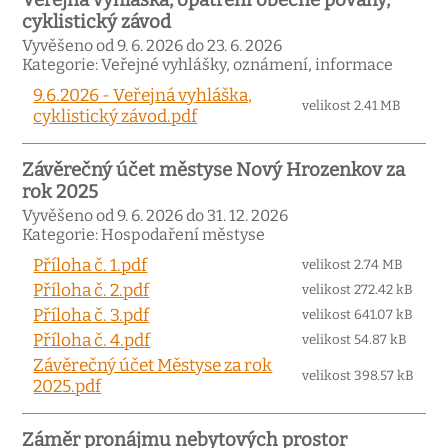
Veřejná vyhláška, opatření obecné povahy,
cyklistický závod
Vyvěšeno od 9. 6. 2026 do 23. 6. 2026
Kategorie: Veřejné vyhlášky, oznámení, informace
9.6.2026 - Veřejná vyhláška,
velikost 2.41 MB
cyklistický závod.pdf
Závěrečný účet městyse Nový Hrozenkov za
rok 2025
Vyvěšeno od 9. 6. 2026 do 31. 12. 2026
Kategorie: Hospodaření městyse
Příloha č. 1.pdf
velikost 2.74 MB
Příloha č. 2.pdf
velikost 272.42 kB
Příloha č. 3.pdf
velikost 641.07 kB
Příloha č. 4.pdf
velikost 54.87 kB
Závěrečný účet Městyse za rok
velikost 398.57 kB
2025.pdf
Záměr pronájmu nebytových prostor