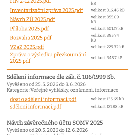
FIN 2-12 2025.pdf
kB
Inventarizační zpráva 2025.pdf
velikost 316.46 kB
velikost 355.09
Návrh ZÚ 2025.pdf
kB
Příloha 2025.pdf
velikost 501.17 kB
velikost 395.74
Rozvaha 2025.pdf
kB
VZaZ 2025.pdf
velikost 229.32 kB
Zpráva o výsledku přezkoumání
velikost 348.7 kB
2025.pdf
Sdělení informace dle zák. č. 106/1999 Sb.
Vyvěšeno od 25. 5. 2026 do 8. 6. 2026
Kategorie: Veřejné vyhlášky, oznámení, informace
dost o sdělení informací.pdf
velikost 135.65 kB
sdělení informací.pdf
velikost 121.88 kB
Návrh závěrečného účtu SOMV 2025
Vyvěšeno od 20. 5. 2026 do 12. 6. 2026