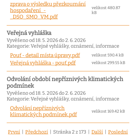
zprava o výsledku přezkoumání
velikost 480.87
hospodaření_-
kB
_DSO_SMO_VM.pdf
Veřejná vyhláška
Vyvěšeno od 18. 5. 2026 do 2. 6. 2026
Kategorie: Veřejné vyhlášky, oznámení, informace
Pouť - detail místa úpravy.pdf
velikost 590.4 kB
Veřejná vyhláška - pouť.pdf
velikost 299.55 kB
Odvolání období nepříznivých klimatických
podmínek
Vyvěšeno od 18. 5. 2026 do 2. 6. 2026
Kategorie: Veřejné vyhlášky, oznámení, informace
Odvolání nepříznivých
velikost 169.42 kB
klimatických podmínek.pdf
První
|
Předchozí
| Stránka 2 z 173 |
Další
|
Poslední