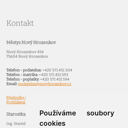
Kontakt
Městys Nový Hrozenkov
Nový Hrozenkov 454
75604 Nový Hrozenkov
Telefon - podatelna:
+420 571 451 304
Telefon - matrika:
+420 571 451 593
Telefon - poplatky:
+420 571 451 594
Email:
podatelna@novyhrozenkov.cz
Předvolby Cookies
Prohlášení o přístupnosti
Používáme soubory
Starostka
cookies
Ing. Stanislava Špruncová