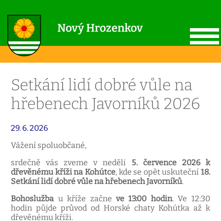
Setkání lidí dobré vůle na
hřebenech Javorníků 2026
29. 6. 2026
Vážení spoluobčané,
srdečně vás zveme v neděli
5. července 2026 k
dřevěnému kříži na Kohútce
, kde se opět uskuteční
18.
Setkání lidí dobré vůle na hřebenech Javorníků
.
Bohoslužba
u kříže začne
ve 13:00 hodin
. Ve 12:30
hodin půjde průvod od Horské chaty Kohútka až k
dřevěnému kříži.