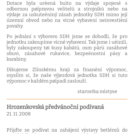
Dotace byla urèená buïto na výdaje spojené s
odbornou pøípravou velitelù a strojníkù nebo na
výdaje za uskuteènìný zásah jednotky SDH mimo její
územní obvod nebo na vìcné vybavení neinvestièní
povahy.
Po jednání s výborem SDH jsme se dohodli, že pro
jednotku zakoupíme vìcné vybavení. Tak jsme i uèinili,
byly zakoupeny tøi kusy kabátù, osm párù zasáhové
obuvi, zásahové rukavice, bezpeènostní pásy a
karabiny.
Dìkujeme Zlínskému kraji za finanèní výpomoc,
myslím si, že naše výjezdová jednotka SDH si tuto
výpomoc v každém pøípadì zaslouží.
starostka mìstyse
Hrozenkovská předvánoční podívaná
21. 11. 2008
Přijďte se podívat na zahájení výstavy betlémů do