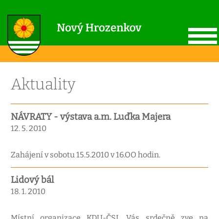
Aktuality
NÁVRATY - výstava a.m. Luďka Majera
12. 5. 2010
Zahájení v sobotu 15.5.2010 v 16.OO hodin.
Lidový bál
18. 1. 2010
Místní organizace KDU-ČSL Vás srdečně zve na